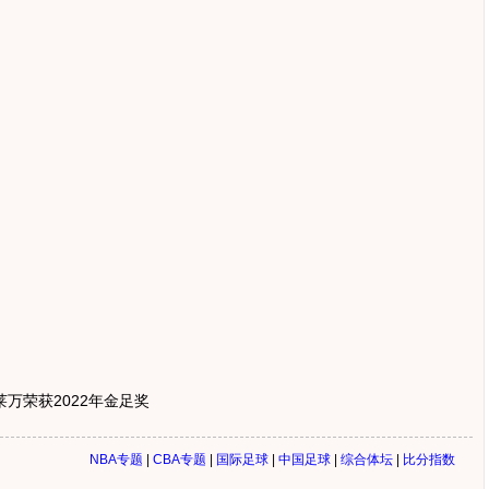
万荣获2022年金足奖
NBA专题
|
CBA专题
|
国际足球
|
中国足球
|
综合体坛
|
比分指数