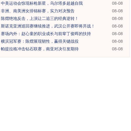
中美运动会惊现标枪新星，乌尔塔多超越自我
08-08
非洲、南美洲女排锦标赛，实力对决预告
08-08
陈熠绝地反击，上演让二追三的经典逆转！
08-08
斯诺克亚洲巡回赛继续推进，武汉公开赛即将开战！
08-08
赛场内外：赵心童的职业成长与前辈丁俊晖的扶持
08-08
横滨冠军赛：陈熠展现韧性，赢得关键战役
08-08
帕提拉格冲击钻石联赛，南亚对决引发期待
08-08