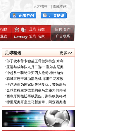
人才招聘
|
收藏本站
指数
足彩
前瞻
招聘
合作
亚盘
篮彩
名家
广告联系
足球精选
更多>>
邵子钦本菲卡独苗王霜留洋待定 米利
亚运与成年队九月二选一 塞尔吉尼奥
冲超从一骑绝尘变四人抢椅 梅州扣分
蓉城五连平藏肋部危机 海港申花双败
伊尔迪兹为国家队失利复仇，带领斑马
金球奖得主罗德里的皇马之路为何停滞
西班牙阿根廷再续恩怨，期待欧美杯对
穆里尼奥开启皇马新篇章，阿森西奥遭