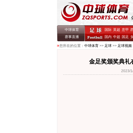
中球体育
国际
英超
意甲
赛事直播
国内
中超
国足
您所在的位置：
中球体育
>>
足球
>>
足球视频
金足奖颁奖典礼在
2023/