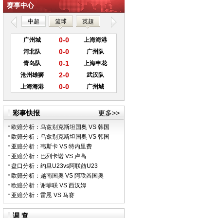
赛事中心
中超
篮球
英超
0-0
广州城
上海海港
0-0
河北队
广州队
0-1
青岛队
上海申花
2-0
沧州雄狮
武汉队
0-0
上海海港
广州城
彩事快报
更多>>
欧赔分析：乌兹别克斯坦国奥 VS 韩国
欧赔分析：乌兹别克斯坦国奥 VS 韩国
亚赔分析：韦斯卡 VS 特内里费
亚赔分析：巴列卡诺 VS 卢高
盘口分析：约旦U23vs阿联酋U23
欧赔分析：越南国奥 VS 阿联酋国奥
欧赔分析：谢菲联 VS 西汉姆
亚赔分析：雷恩 VS 马赛
调 查