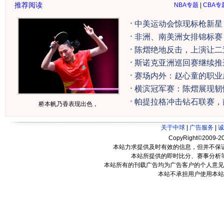
推荐阅读
NBA专题
|
CBA专
中美运动会惊现标枪新星
非洲、南美洲女排锦标赛
陈熠绝地反击，上演让二
斯诺克亚洲巡回赛继续推
赛场内外：赵心童的职业
横滨冠军赛：陈熠展现韧
帕提拉格冲击钻石联赛，
桥本帆乃香表现出色，
关于中球
|
广告服务
|
诚
CopyRight©2009-20
本站力求提供及时有效的信息，但并不保
本站所提供的即时比分、赛事分析
本站所有的刊载广告均为广告客户的个人意见
本站不承担用户使用本站