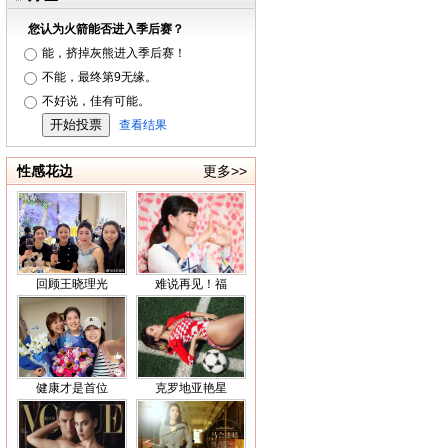
您认为火箭能否进入季后赛？
能，挤掉灰熊进入季后赛！
不能，最终第9无缘。
不好说，佳有可能。
查看结果
性感花边
更多>>
回顾王晓理光
难说再见！福
健康才是首位
克罗地亚艳星