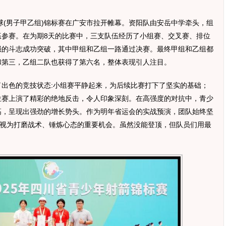
排球(男子甲乙组)锦标赛在广安市拉开帷幕。资阳队由安岳中学牵头，组
伍参赛。在为期8天的比赛中，三支队伍经历了小组赛、交叉赛、排位
强的斗志成功突破，其中甲组和乙组一路通过决赛。最终甲组和乙组都
和第三，乙组二队也获得了第六名，整体表现引人注目。
出色的竞技状态:小组赛平静起来，为后续比赛打下了坚实的基础；
位赛上演了精彩的绝地反击，令人印象深刻。在高强度的对抗中，青少
高，呈现出强劲的增长势头。作为明年省运会的实战预演，团队始终坚
都视为打磨战术、锤炼心态的重要机会。虽然没能登顶，但队员们用最