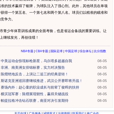
精准的技术赢得了银牌，为球队注入了强心剂。此外，其他球员在单项
中获得一个第五名、一个第七名和两个第八名。球员们以精准的瞄准和
的竞争力。
阳市青少年体育训练成果的全面考验，也是省运会备战的重要训练。让
场上继续发光，再创佳绩！
NBA专题
|
CBA专题
|
国际足球
|
中国足球
|
综合体坛
|
比分指数
中美运动会惊现标枪新星，乌尔塔多超越自我
08-05
非洲、南美洲女排锦标赛，实力对决预告
08-05
陈熠绝地反击，上演让二追三的经典逆转！
08-05
斯诺克亚洲巡回赛继续推进，武汉公开赛即将开战！
08-05
赛场内外：赵心童的职业成长与前辈丁俊晖的扶持
08-05
横滨冠军赛：陈熠展现韧性，赢得关键战役
08-05
帕提拉格冲击钻石联赛，南亚对决引发期待
08-05
关于中球
|
广告服务
|
诚聘英才
|
法律声明
|
联系我们
|
推广合作