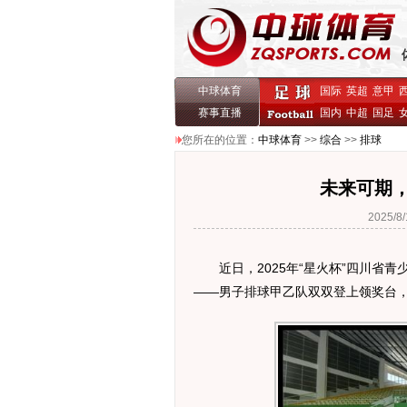
中球体育
国际
英超
意甲
赛事直播
国内
中超
国足
您所在的位置：
中球体育
>>
综合
>>
排球
未来可期
2025/8
近日，2025年“星火杯”四川
——男子排球甲乙队双双登上领奖台